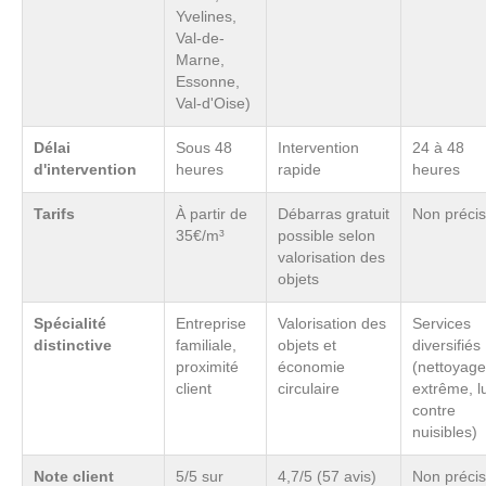
Yvelines,
Val-de-
Marne,
Essonne,
Val-d'Oise)
Délai
Sous 48
Intervention
24 à 48
d'intervention
heures
rapide
heures
Tarifs
À partir de
Débarras gratuit
Non préci
35€/m³
possible selon
valorisation des
objets
Spécialité
Entreprise
Valorisation des
Services
distinctive
familiale,
objets et
diversifiés
proximité
économie
(nettoyage
client
circulaire
extrême, l
contre
nuisibles)
Note client
5/5 sur
4,7/5 (57 avis)
Non préci