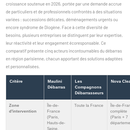
croissance soutenue en 2026, portée par une demande accrue
de particuliers et de professionnels confrontés à des situations
variées : successions délicates, déménagements urgents ou
encore syndrome de Diogène. Face à cette diversité de
besoins, plusieurs entreprises se distinguent par leur expertise,
leur réactivité et leur engagement écoresponsable. Ce
comparatif présente cinq acteurs incontournables du débarras
en région parisienne, chacun apportant des solutions adaptées
et personnalisées.
Critère
Maulini
Les
Nova Cle
Débarras
Compagnons
Débarrasseurs
Zone
Île-de-
Toute la France
Île-de-Fra
d'intervention
France
complète
(Paris,
(Paris + 7
Hauts-de-
départeme
Seine,